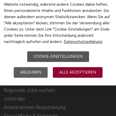
Für Arbeitgeber
Website notwendig, während andere Cookies dabei helfen,
Ihnen personalisierte Inhalte und Funktionen anzubieten. Sie
dienen außerdem anonymen Statistikzwecken. Wenn Sie auf
Stellenanzeigen schalten
"Alle akzeptieren" klicken, stimmen Sie der Verwendung aller
Mediadaten & Konditionen
Cookies zu. Unter dem Link "Cookie-Einstellungen" am Ende
Arbeitgeber Seite
jeder Seite können Sie Ihre Entscheidung jederzeit
nachträglich aufrufen und ändern.
Datenschutzerklärung
Arbeitgeber Kontakt
Karrierenetzwerk
COOKIE-EINSTELLUNGEN
ABLEHNEN
ALLE AKZEPTIEREN
Für Arbeitnehmer
Regionale Jobs suchen
Jobfinder
Arbeitnehmer Registrierung
Social Media & Networks