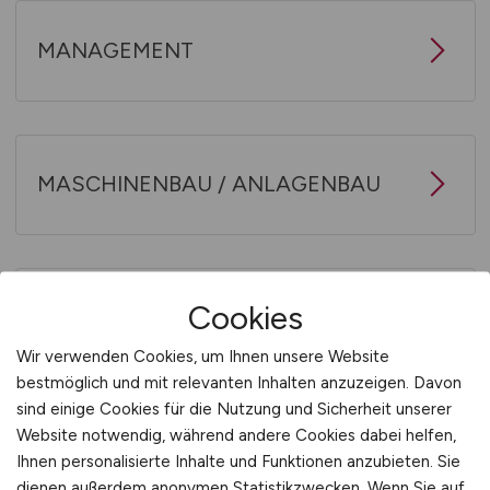
MANAGEMENT
MASCHINENBAU / ANLAGENBAU
Cookies
MEDIEN / KOMMUNIKATION
Wir verwenden Cookies, um Ihnen unsere Website
bestmöglich und mit relevanten Inhalten anzuzeigen. Davon
sind einige Cookies für die Nutzung und Sicherheit unserer
Website notwendig, während andere Cookies dabei helfen,
NATURWISSENSCHAFTEN / LIFE
Ihnen personalisierte Inhalte und Funktionen anzubieten. Sie
SCIENCE
dienen außerdem anonymen Statistikzwecken. Wenn Sie auf