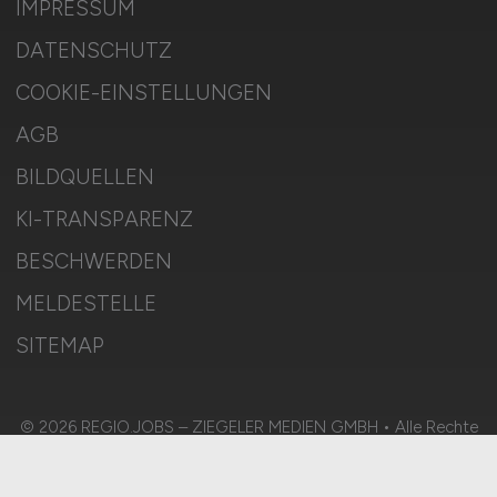
IMPRESSUM
DATENSCHUTZ
COOKIE-EINSTELLUNGEN
AGB
BILDQUELLEN
KI-TRANSPARENZ
BESCHWERDEN
MELDESTELLE
SITEMAP
© 2026 REGIO.JOBS – ZIEGELER MEDIEN GMBH • Alle Rechte
vorbehalten.