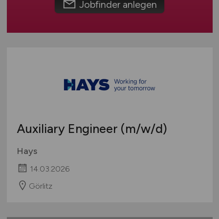
Jobfinder anlegen
Technik / Ingenieurwesen
Touristik
Umwelt / Natur
Unternehmensberatung / Wirtschaftsprüfung
Verwaltung
Gewerbe allgemein
Industrie allgemein
Wirtschaft allgemein
Sonstige
Auxiliary Engineer
(m/w/d)
Hays
14.03.2026
Görlitz