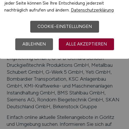
jeder Seite können Sie Ihre Entscheidung jederzeit
Einzelhandel, Maschinen- und Fahrzeugbau,
nachträglich aufrufen und ändern.
Datenschutzerklärung
Ingenieurwesen, Tourismus, Gesundheitswesen,
Kommunikationstechnologie, Anlagenbau,
Schienenfahrzeugbau, IT, Textilwirtschaft
COOKIE-EINSTELLUNGEN
Beliebte Arbeitgeber in
Görlitz
, die attraktive
Jobangebote bieten
:
Sysmex Partec GmbH,
ABLEHNEN
ALLE AKZEPTIEREN
Aircraft Composite Sachsen GmbH, Ferchau
Engineering GmbH, G-S-D Gerhard Schoch
Druckgießtechnik Produktions GmbH, Metallbau
Schubert GmbH, G-Werk 5 GmbH, Yeti GmbH,
Bombardier Transportation, KSC Anlagenbau
GmbH, KMI-Kraftwerke- und Maschinenanlagen
Instandhaltung GmbH, BMS Stahlbau GmbH,
Siemens AG, Rondom Biegetechnik GmbH, SKAN
Deutschland GmbH, Birkenstock Gruppe
Einfach online aktuelle Stellenangebote in
Görlitz
und Umgebung suchen. Informieren Sie sich auf