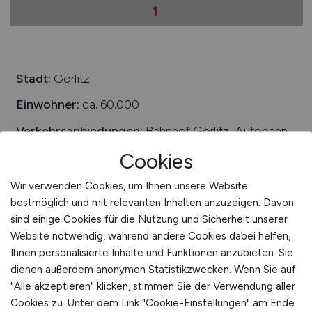
1
Stadt:
Görlitz
Einwohner:
ca. 60.000
Verkehrsanbindungen:
Bahnhof Görlitz, Autobahn
A 4, Bundesstraßen B 6, B 115 und B 99, Görlitzer
Cookies
Flugplatz
Wir verwenden Cookies, um Ihnen unsere Website
Arbeiten in der Nähe von
Görlitz
:
Schöpstal,
bestmöglich und mit relevanten Inhalten anzuzeigen. Davon
Neißeaue, Markersdorf, Ostritz, Leuba, Sachsen,
sind einige Cookies für die Nutzung und Sicherheit unserer
Schönau-Berzdorf auf dem Eigen, Niesky
Website notwendig, während andere Cookies dabei helfen,
Rothenburg
Ihnen personalisierte Inhalte und Funktionen anzubieten. Sie
Universitäten/Hochschulen:
Hochschule
dienen außerdem anonymen Statistikzwecken. Wenn Sie auf
Zittau/Görlitz
"Alle akzeptieren" klicken, stimmen Sie der Verwendung aller
Cookies zu. Unter dem Link "Cookie-Einstellungen" am Ende
Beliebte Jobs in
Görlitz
/Branchen
:
Medizintechnik,